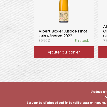
Al
Albert Boxler Alsace Pinot
G
Gris Réserve 2022
Gr
39,50
€
En stock
77
Ajouter au panier
L’abus d
L
La vente d’alcool est interdite aux mineurs. 