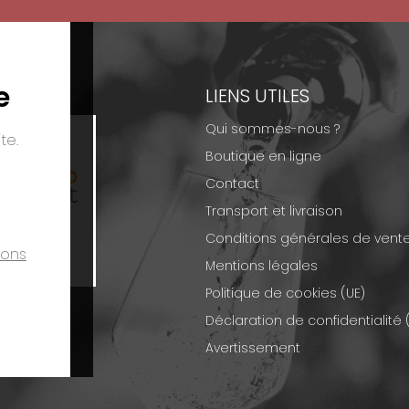
e
EMENTS
LIENS UTILES
Qui sommes-nous ?
te.
Boutique en ligne
Contact
Transport et livraison
Conditions générales de vent
ions
Mentions légales
Politique de cookies (UE)
Déclaration de confidentialité 
Avertissement