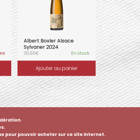
Albert Boxler Alsace
Sylvaner 2024
ure
30,50
€
En stock
Ajouter au panier
dération.
s.
que pour pouvoir acheter sur ce site Internet.