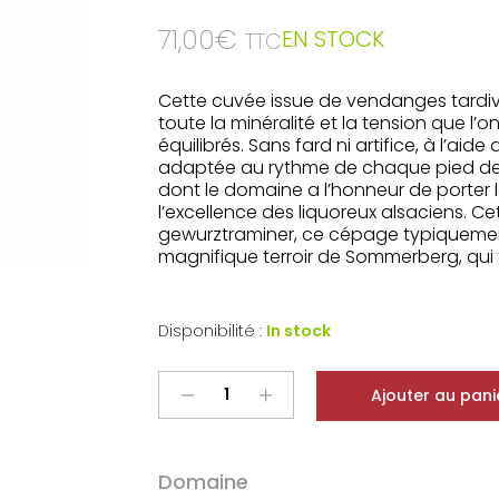
71,00
€
EN STOCK
TTC
Cette cuvée issue de vendanges tardive
toute la minéralité et la tension que l’o
équilibrés. Sans fard ni artifice, à l’aide
adaptée au rythme de chaque pied de vi
dont le domaine a l’honneur de porter
l’excellence des liquoreux alsaciens. 
gewurztraminer, ce cépage typiquement 
magnifique terroir de Sommerberg, qui 
Disponibilité :
In stock
Albert
Ajouter au pani
Boxler
Alsace
Gewurztraminer
Domaine
Boland