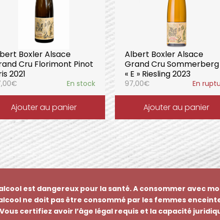
bert Boxler Alsace
Albert Boxler Alsace
rand Cru Florimont Pinot
Grand Cru Sommerberg
is 2021
« E » Riesling 2023
,00
€
En stock
97,00
€
En rupt
Ajouter au panier
Ajouter au panier
’alcool est dangereux pour la santé. A consommer avec mo
’alcool ne doit pas être consommé par les femmes enceinte
Vous certifiez avoir l’âge légal requis et la capacité juridi