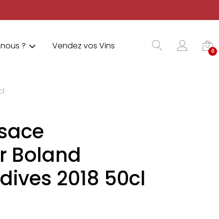
nous ?
Vendez vos Vins
0
cl
lsace
r Boland
ives 2018 50cl