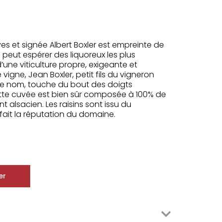
s et signée Albert Boxler est empreinte de
n peut espérer des liquoreux les plus
 d’une viticulture propre, exigeante et
gne, Jean Boxler, petit fils du vigneron
 le nom, touche du bout des doigts
Cette cuvée est bien sûr composée à 100% de
alsacien. Les raisins sont issu du
fait la réputation du domaine.
er