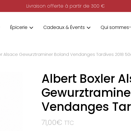
Livraison offerte à partir de 300 €
Épicerie
Cadeaux & Évents
Qui sommes-
ler Alsace Gewurztraminer Boland Vendanges Tardives 2018 50
Albert Boxler A
Gewurztramine
Vendanges Tard
71,00
€
TTC