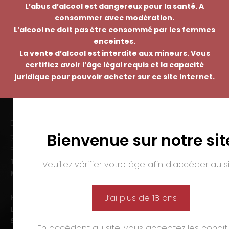
L’abus d’alcool est dangereux pour la santé. A
consommer avec modération.
L’alcool ne doit pas être consommé par les femmes
enceintes.
La vente d’alcool est interdite aux mineurs. Vous
certifiez avoir l’âge légal requis et la capacité
juridique pour pouvoir acheter sur ce site Internet.
EMMANUEL NASTI
Bienvenue sur notre sit
7 avenue Pierre Pflimlin – ZAC Espale
BP 20055 – 68391 SAUSHEIM Cedex
Tél. :
03 89 46 50 35
Veuillez vérifier votre âge afin d'accéder au si
Mail :
contact@nasti.vin
Horaires d’ouverture :
J’ai plus de 18 ans
Lun-ven. :
09h00-12h00 et 14h00-19h00
Sam. :
09h00-12h00 et 14h00-18h00
En accédant au site, vous acceptez les
condit