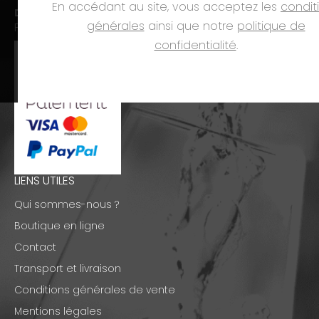
En accédant au site, vous acceptez les
condit
Dim. et jours fériés :
fermé
générales
ainsi que notre
politique de
PAIEMENTS
confidentialité
.
LIENS UTILES
Qui sommes-nous ?
Boutique en ligne
Contact
Transport et livraison
Conditions générales de vente
Mentions légales