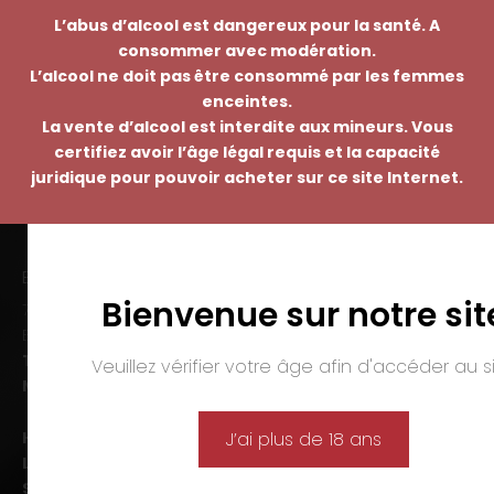
L’abus d’alcool est dangereux pour la santé. A
consommer avec modération.
L’alcool ne doit pas être consommé par les femmes
enceintes.
La vente d’alcool est interdite aux mineurs. Vous
certifiez avoir l’âge légal requis et la capacité
juridique pour pouvoir acheter sur ce site Internet.
EMMANUEL NASTI
Bienvenue sur notre sit
7 avenue Pierre Pflimlin – ZAC Espale
BP 20055 – 68391 SAUSHEIM Cedex
Tél. :
03 89 46 50 35
Veuillez vérifier votre âge afin d'accéder au si
Mail :
contact@nasti.vin
Horaires d’ouverture :
J’ai plus de 18 ans
Lun-ven. :
09h00-12h00 et 14h00-19h00
Sam. :
09h00-12h00 et 14h00-18h00