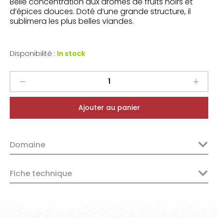
Belle concentration aux arômes de fruits noirs et
d’épices douces. Doté d’une grande structure, il
sublimera les plus belles viandes.
Disponibilité :
In stock
Australie
Harkham
Wines
Ajouter au panier
Old
Vines
2016
Domaine
quantity
Fiche technique