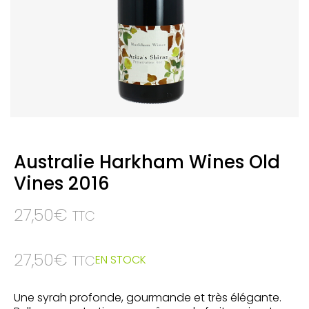
Australie Harkham Wines Old
Vines 2016
27,50
€
TTC
27,50
€
EN STOCK
TTC
Une syrah profonde, gourmande et très élégante.