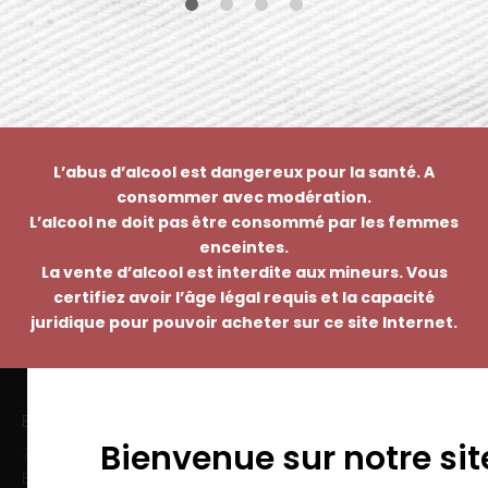
L’abus d’alcool est dangereux pour la santé. A
consommer avec modération.
L’alcool ne doit pas être consommé par les femmes
enceintes.
La vente d’alcool est interdite aux mineurs. Vous
certifiez avoir l’âge légal requis et la capacité
juridique pour pouvoir acheter sur ce site Internet.
EMMANUEL NASTI
Bienvenue sur notre sit
7 avenue Pierre Pflimlin – ZAC Espale
BP 20055 – 68391 SAUSHEIM Cedex