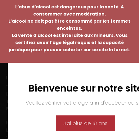
L’abus d’alcool est dangereux pour la santé. A
consommer avec modération.
L’alcool ne doit pas être consommé par les femmes
enceintes.
La vente d’alcool est interdite aux mineurs. Vous
certifiez avoir l’âge légal requis et la capacité
juridique pour pouvoir acheter sur ce site Internet.
EMMANUEL NASTI
Bienvenue sur notre sit
7 avenue Pierre Pflimlin – ZAC Espale
BP 20055 – 68391 SAUSHEIM Cedex
Tél. :
03 89 46 50 35
Veuillez vérifier votre âge afin d'accéder au si
Mail :
contact@nasti.vin
Horaires d’ouverture :
J’ai plus de 18 ans
Lun-ven. :
09h00-12h00 et 14h00-19h00
Sam. :
09h00-12h00 et 14h00-18h00