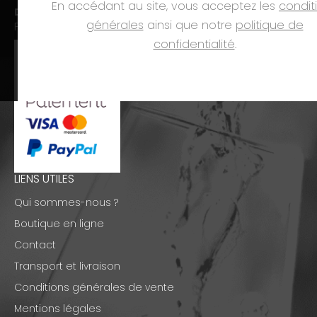
En accédant au site, vous acceptez les
condit
Dim. et jours fériés :
fermé
générales
ainsi que notre
politique de
PAIEMENTS
confidentialité
.
LIENS UTILES
Qui sommes-nous ?
Boutique en ligne
Contact
Transport et livraison
Conditions générales de vente
Mentions légales