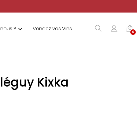
nous ?
Vendez vos Vins
0
uléguy Kixka