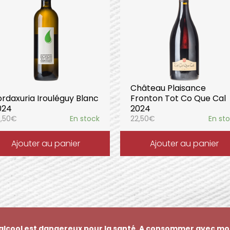
Château Plaisance
rdaxuria Irouléguy Blanc
Fronton Tot Co Que Cal
024
2024
,50
€
En stock
22,50
€
En st
Ajouter au panier
Ajouter au panier
’alcool est dangereux pour la santé. A consommer avec mo