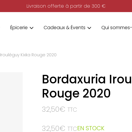
Livraison offerte à partir de 300 €
Épicerie
Cadeaux & Évents
Qui sommes-
 Irouléguy Kixka Rouge 2020
Bordaxuria Iro
Rouge 2020
32,50
€
TTC
32,50
€
EN STOCK
TTC