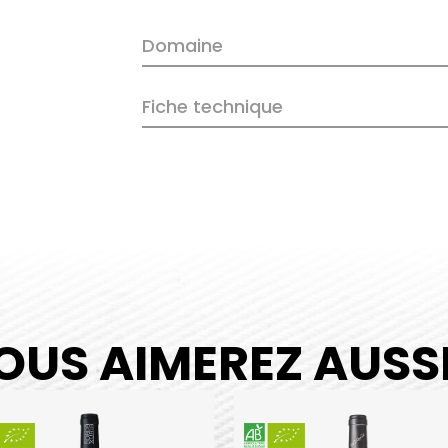
Kixka
Rouge
Domaine
2020
quantity
Fiche technique
OUS AIMEREZ AUSSI.