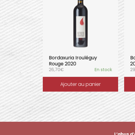
Bordaxuria Irouléguy
Bo
Rouge 2020
2
26,70
€
En stock
29
Ajouter au panier
L’abus d