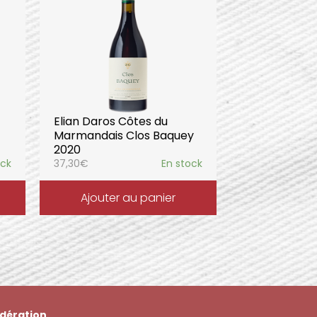
Elian Daros Côtes du
Marmandais Clos Baquey
2020
ock
37,30
€
En stock
Ajouter au panier
dération.