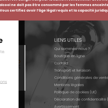
’alcool ne doit pas être consommé par les femmes enceinte
Vous certifiez avoir l’âge légal requis et la capacité juridi
e
EMENTS
LIENS UTILES
Qui sommes-nous ?
te.
Boutique en ligne
Contact
Transport et livraison
Conditions générales de vent
ions
Mentions légales
Politique de cookies (UE)
Déclaration de confidentialité 
Avertissement