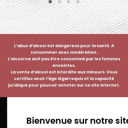
L’abus d’alcool est dangereux pour la santé. A
consommer avec modération.
L’alcool ne doit pas être consommé par les femmes
enceintes.
La vente d’alcool est interdite aux mineurs. Vous
certifiez avoir l’âge légal requis et la capacité
juridique pour pouvoir acheter sur ce site Internet.
EMMANUEL NASTI
Bienvenue sur notre sit
7 avenue Pierre Pflimlin – ZAC Espale
BP 20055 – 68391 SAUSHEIM Cedex