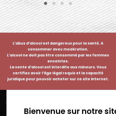
L’abus d’alcool est dangereux pour la santé. A
consommer avec modération.
L’alcool ne doit pas être consommé par les femmes
enceintes.
La vente d’alcool est interdite aux mineurs. Vous
certifiez avoir l’âge légal requis et la capacité
juridique pour pouvoir acheter sur ce site Internet.
EMMANUEL NASTI
Bienvenue sur notre sit
7 avenue Pierre Pflimlin – ZAC Espale
BP 20055 – 68391 SAUSHEIM Cedex