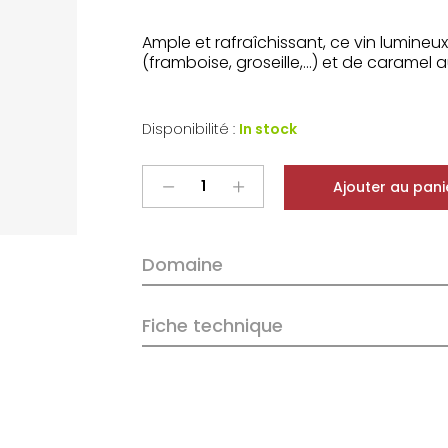
Ample et rafraîchissant, ce vin lumine
(framboise, groseille,…) et de caramel au
Disponibilité :
In stock
Château
Ajouter au pani
de
La
Liquière
Domaine
Faugères
Les
Amandiers
Fiche technique
Rosé
2025
quantity