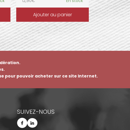
ock
12,90
€
En stock
Ajouter au panier
dération.
s.
que pour pouvoir acheter sur ce site Internet.
SUIVEZ-NOUS