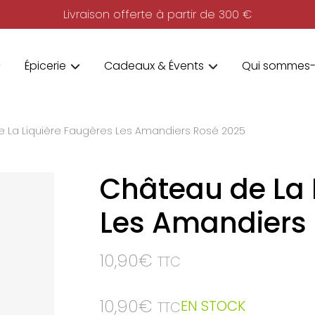
Livraison offerte à partir de 300 €
Épicerie
Cadeaux & Évents
Qui sommes-
 La Liquière Faugères Les Amandiers Rosé 2025
Château de La 
Les Amandiers
10,90
€
TTC
10,90
€
EN STOCK
TTC