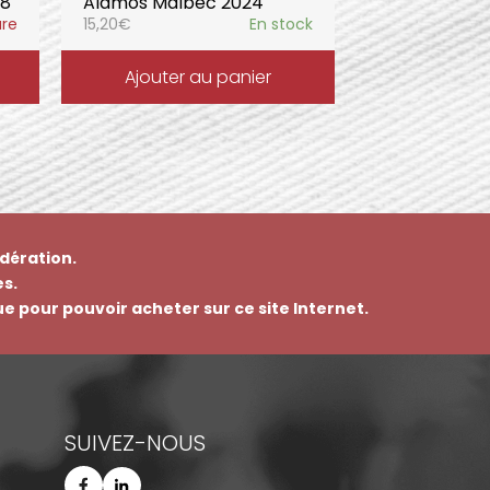
18
Alamos Malbec 2024
ure
15,20
€
En stock
Ajouter au panier
dération.
s.
que pour pouvoir acheter sur ce site Internet.
SUIVEZ-NOUS