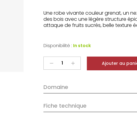
Une robe vivante couleur grenat, un nez
des bois avec une légère structure épi
attaque de fruits sucrés, belle texture é
Disponibilité :
In stock
Chili
Ajouter au pani
De
Martino
Viejas
Domaine
Tinajas
Cinsault
2018
Fiche technique
quantity