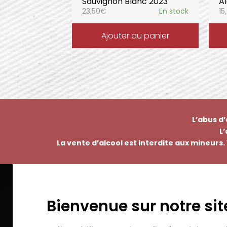
Sauvignon Blanc 2023
A
23,50
€
En stock
15
Ajouter au panier
L’abus d
L
La vente d’alcool est interdite aux mineurs. 
Bienvenue sur notre sit
EMMANUEL NASTI
PAI
7 avenue Pierre Pflimlin – ZAC Espale