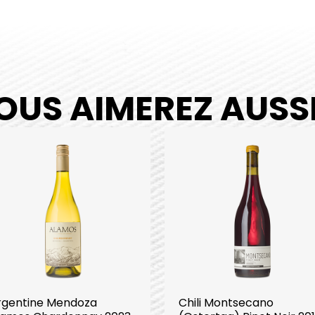
OUS AIMEREZ AUSSI.
rgentine Mendoza
Chili Montsecano