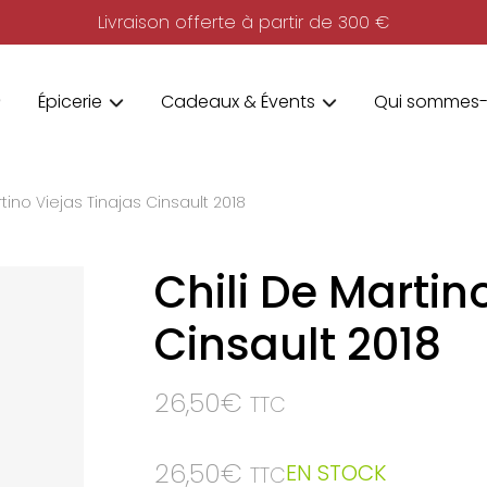
Livraison offerte à partir de 300 €
Épicerie
Cadeaux & Évents
Qui sommes-
rtino Viejas Tinajas Cinsault 2018
Chili De Martin
Cinsault 2018
26,50
€
TTC
26,50
€
EN STOCK
TTC