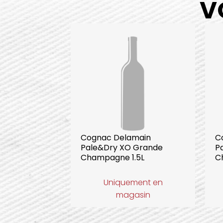
V
Cognac Delamain
C
Pale&Dry XO Grande
P
Champagne 1.5L
C
Uniquement en
magasin