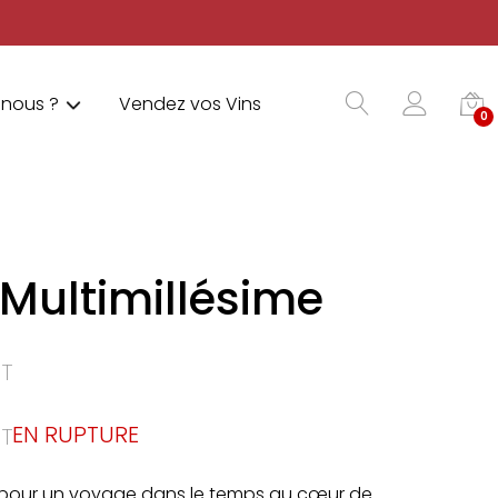
nous ?
Vendez vos Vins
0
Multimillésime
T
EN RUPTURE
T
es pour un voyage dans le temps au cœur de