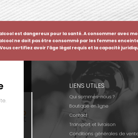
’alcool est dangereux pour la santé. A consommer avec mo
’alcool ne doit pas être consommé par les femmes enceinte
Vous certifiez avoir l’âge légal requis et la capacité juridi
e
EMENTS
LIENS UTILES
Qui sommes-nous ?
te.
Boutique en ligne
Contact
Transport et livraison
Conditions générales de vent