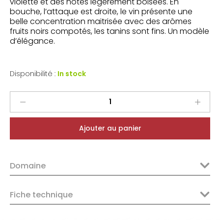
violette et des notes légèrement boisées. En
bouche, l’attaque est droite, le vin présente une
belle concentration maitrisée avec des arômes
fruits noirs compotés, les tanins sont fins. Un modèle
d’élégance.
Disponibilité :
In stock
Domaine
Bott
Crozes
Ajouter au panier
Hermitage
Rouge
2023
Domaine
quantity
Fiche technique