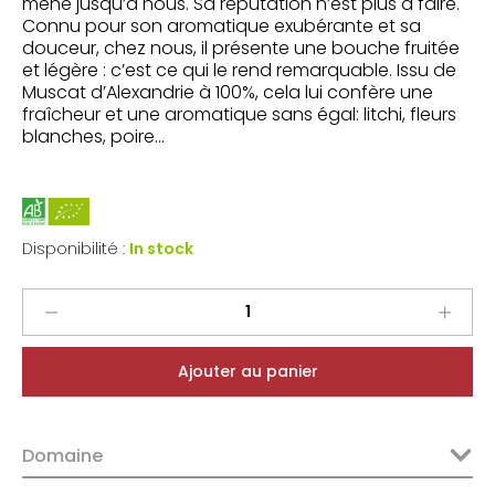
mené jusqu’à nous. Sa réputation n’est plus à faire.
Connu pour son aromatique exubérante et sa
douceur, chez nous, il présente une bouche fruitée
et légère : c’est ce qui le rend remarquable. Issu de
Muscat d’Alexandrie à 100%, cela lui confère une
fraîcheur et une aromatique sans égal: litchi, fleurs
blanches, poire…
Disponibilité :
In stock
Domaine
Boudau
Muscat
Ajouter au panier
de
Rivesaltes
2024
Domaine
quantity