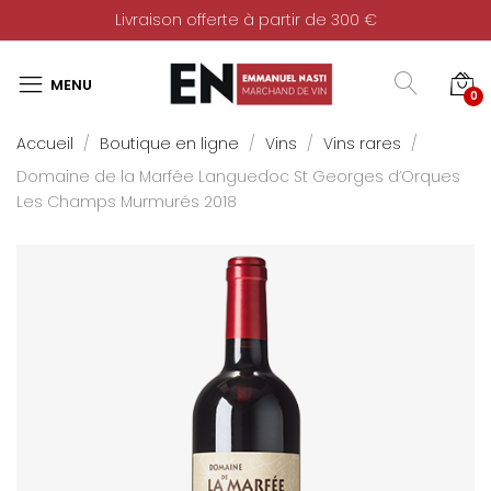
Livraison offerte à partir de 300 €
0
Accueil
Boutique en ligne
Vins
Vins rares
Domaine de la Marfée Languedoc St Georges d’Orques
Les Champs Murmurés 2018