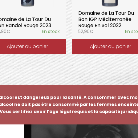
Domaine de La Tour Du
omaine de La Tour Du
Bon IGP Méditerranée
on Bandol Rouge 2023
Rouge En Sol 2022
,90
€
En stock
52,90
€
En st
Ajouter au panier
Ajouter au panier
’alcool est dangereux pour la santé. A consommer avec mo
’alcool ne doit pas être consommé par les femmes enceinte
Vous certifiez avoir l’âge légal requis et la capacité juridi