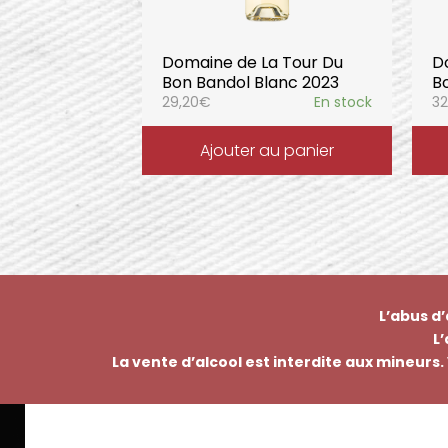
Domaine de La Tour Du
D
Bon Bandol Blanc 2023
B
29,20
€
En stock
32
Ajouter au panier
L’abus d
L
La vente d’alcool est interdite aux mineurs. 