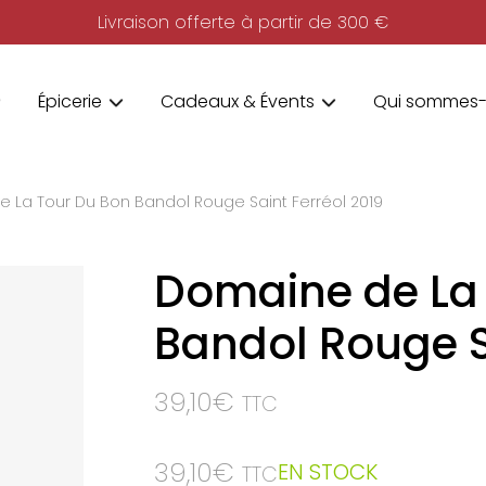
Livraison offerte à partir de 300 €
Épicerie
Cadeaux & Évents
Qui sommes-
 La Tour Du Bon Bandol Rouge Saint Ferréol 2019
Domaine de La
Bandol Rouge S
39,10
€
TTC
39,10
€
EN STOCK
TTC