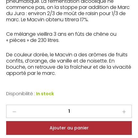
pneumatique. La fermentation alcoolique ne
commence pas, on la stoppe par addition de Marc
du Jura : environ 2/3 de moût de raisin pour 1/3 de
marc. Le Macvin obtenu titrera 17%.
Ce mélange vieillira 3 ans en fûts de chêne ou
« pièces » de 230 litres.
De couleur dorée, le Macvin a des arômes de fruits
confits, d’orange, de vanille et de noisette. En
bouche, on retrouve de la fraîcheur et de la vivacité
apporté par le marc.
Disponibilité :
In stock
Domaine
de
Montbourgeau
Ajouter au panier
Macvin
du