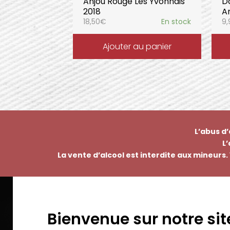
Anjou Rouge Les Yvonnais
D
2018
A
18,50
€
En stock
9,
Ajouter au panier
L’abus d
L
La vente d’alcool est interdite aux mineurs. 
Bienvenue sur notre sit
EMMANUEL NASTI
PAI