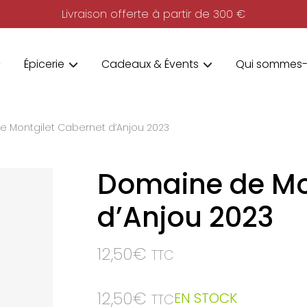
Livraison offerte à partir de 300 €
Épicerie
Cadeaux & Évents
Qui sommes-
 Montgilet Cabernet d’Anjou 2023
Domaine de Mo
d’Anjou 2023
12,50
€
TTC
12,50
€
EN STOCK
TTC