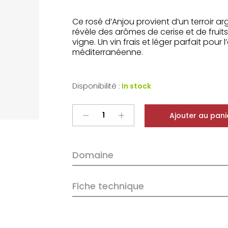
Ce rosé d’Anjou provient d’un terroir arg
révèle des arômes de cerise et de fruit
vigne. Un vin frais et léger parfait pour 
méditerranéenne.
Disponibilité :
In stock
Domaine
Ajouter au pani
de
Montgilet
Cabernet
Domaine
d'Anjou
2023
quantity
Fiche technique