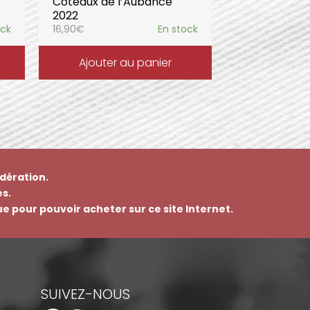
Coteaux de l’Aubance
2022
ock
16,90
€
En stock
Ajouter au panier
dération.
s.
que pour pouvoir acheter sur ce site Internet.
SUIVEZ-NOUS