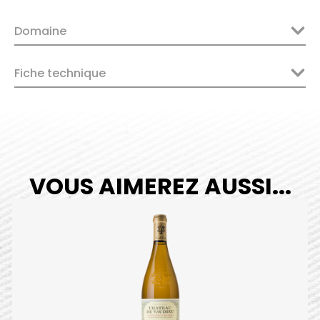
Rhône
Domaine
Villages
Séguret
Rouge
Fiche technique
2023
quantity
VOUS AIMEREZ AUSSI...