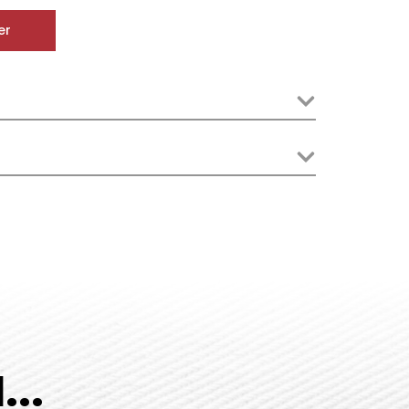
er
..