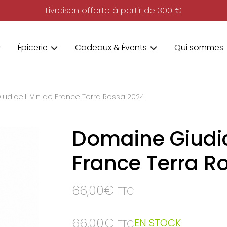
Livraison offerte à partir de 300 €
Épicerie
Cadeaux & Évents
Qui sommes-
udicelli Vin de France Terra Rossa 2024
Domaine Giudice
France Terra R
66,00
€
TTC
66,00
€
EN STOCK
TTC