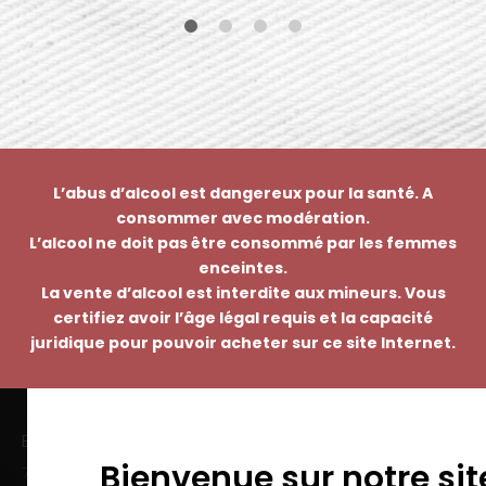
L’abus d’alcool est dangereux pour la santé. A
consommer avec modération.
L’alcool ne doit pas être consommé par les femmes
enceintes.
La vente d’alcool est interdite aux mineurs. Vous
certifiez avoir l’âge légal requis et la capacité
juridique pour pouvoir acheter sur ce site Internet.
EMMANUEL NASTI
Bienvenue sur notre sit
7 avenue Pierre Pflimlin – ZAC Espale