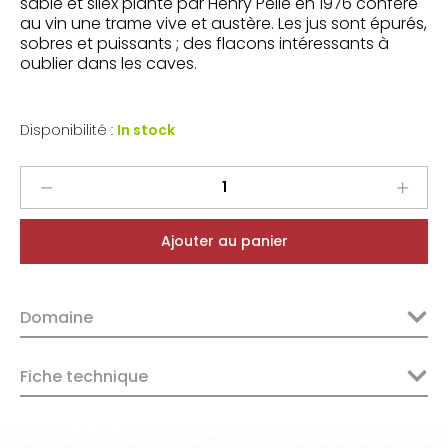
sable et silex planté par Henry Pellé en 1976 confère
au vin une trame vive et austère. Les jus sont épurés,
sobres et puissants ; des flacons intéressants à
oublier dans les caves.
Disponibilité :
In stock
Domaine
Pellé
Menetou
Ajouter au panier
Salon
Blanc
Le
Domaine
Carroir
2023
quantity
Fiche technique