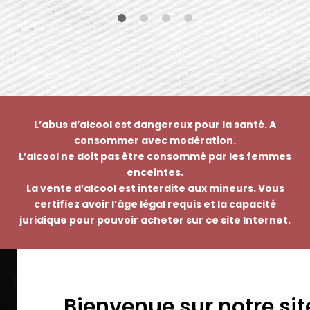
L’abus d’alcool est dangereux pour la santé. A
consommer avec modération.
L’alcool ne doit pas être consommé par les femmes
enceintes.
La vente d’alcool est interdite aux mineurs. Vous
certifiez avoir l’âge légal requis et la capacité
juridique pour pouvoir acheter sur ce site Internet.
EMMANUEL NASTI
Bienvenue sur notre sit
7 avenue Pierre Pflimlin – ZAC Espale