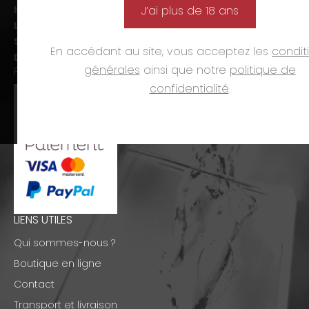
Horaires d’ouverture :
J’ai plus de 18 ans
Lun-ven. :
09h00-12h00 et 14h00-19h00
Sam. :
09h00-12h00 et 14h00-18h00
En accédant au site, vous acceptez les
condit
Dim. et jours fériés :
fermé
générales
ainsi que notre
politique de
PAIEMENTS
confidentialité
.
LIENS UTILES
Qui sommes-nous ?
Boutique en ligne
Contact
Transport et livraison