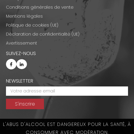
Conditions générales de vente
Mentions légales
Politique de cookies (UE)
Déclaration de confidentialité (UE)
Avertissement
SUIVEZ-NOUS
NEWSLETTER
Tous droits réservés © Emmanuel Nasti 2026
L'ABUS D'ALCOOL EST DANGEREUX POUR LA SANTÉ, À
Site développé par
OLWE
CONSOMMER AVEC MODÉRATION.