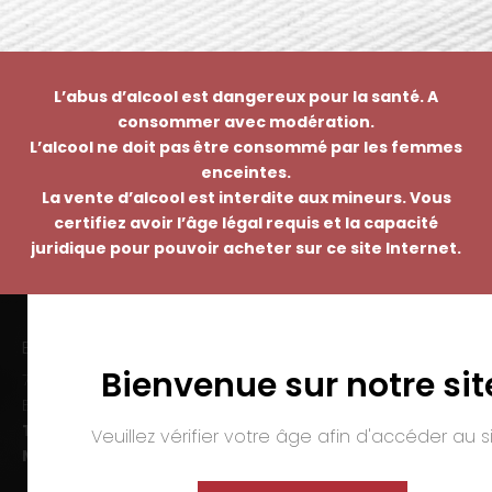
L’abus d’alcool est dangereux pour la santé. A
consommer avec modération.
L’alcool ne doit pas être consommé par les femmes
enceintes.
La vente d’alcool est interdite aux mineurs. Vous
certifiez avoir l’âge légal requis et la capacité
juridique pour pouvoir acheter sur ce site Internet.
EMMANUEL NASTI
Bienvenue sur notre sit
7 avenue Pierre Pflimlin – ZAC Espale
BP 20055 – 68391 SAUSHEIM Cedex
Tél. :
03 89 46 50 35
Veuillez vérifier votre âge afin d'accéder au si
Mail :
contact@nasti.vin