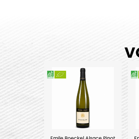
V
Emile Boeckel Alsace Pinot
E