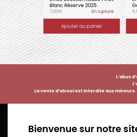
Blanc Réserve 2025
G
7,80
€
En rupture
9,
Ajouter au panier
L’abus d
L
La vente d’alcool est interdite aux mineurs. 
Bienvenue sur notre sit
EMMANUEL NASTI
PAI