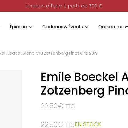
Livraison offerte à partir de 300 €
Épicerie
Cadeaux & Évents
Qui sommes-
kel Alsace Grand Cru Zotzenberg Pinot Gris 2019
Emile Boeckel 
Zotzenberg Pino
22,50
€
TTC
22,50
€
EN STOCK
TTC