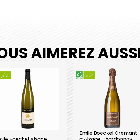
OUS AIMEREZ AUSSI.
Emile Boeckel Crémant
mile Boeckel Alsace
d’Alsace Chardonnay