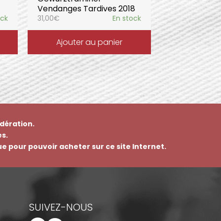
Vendanges Tardives 2018
ock
31,00
€
En stock
Ajouter au panier
dération.
s.
que pour pouvoir acheter sur ce site Internet.
SUIVEZ-NOUS