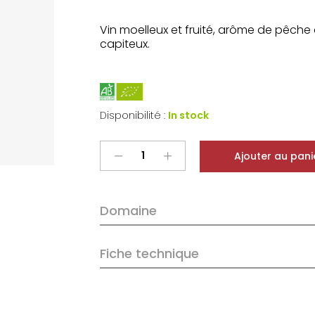
Vin moelleux et fruité, arôme de pêche 
capiteux.
Disponibilité :
In stock
Emile
Ajouter au pani
Boeckel
Alsace
Grand
Domaine
Cru
Zotzenberg
Pinot
Fiche technique
Gris
2019
quantity