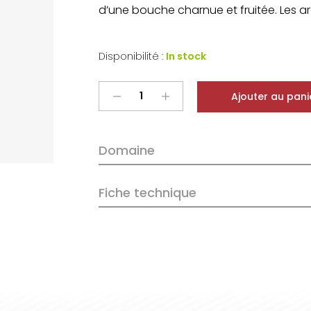
d’une bouche charnue et fruitée. Les arô
Disponibilité :
In stock
Jacqueson
Ajouter au pani
Rully
Rouge
2024
Domaine
quantity
Fiche technique