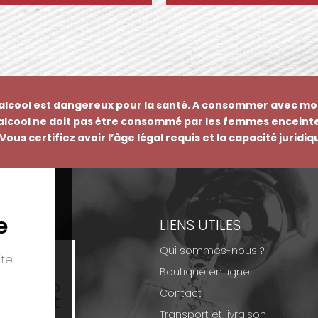
’alcool est dangereux pour la santé. A consommer avec mo
’alcool ne doit pas être consommé par les femmes enceinte
Vous certifiez avoir l’âge légal requis et la capacité juridi
e
EMENTS
LIENS UTILES
Qui sommes-nous ?
te.
Boutique en ligne
Contact
Transport et livraison