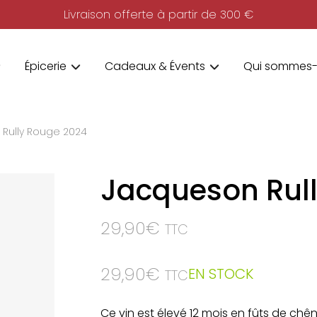
Livraison offerte à partir de 300 €
Épicerie
Cadeaux & Évents
Qui sommes-
Rully Rouge 2024
Jacqueson Rul
29,90
€
TTC
29,90
€
EN STOCK
TTC
Ce vin est élevé 12 mois en fûts de chê