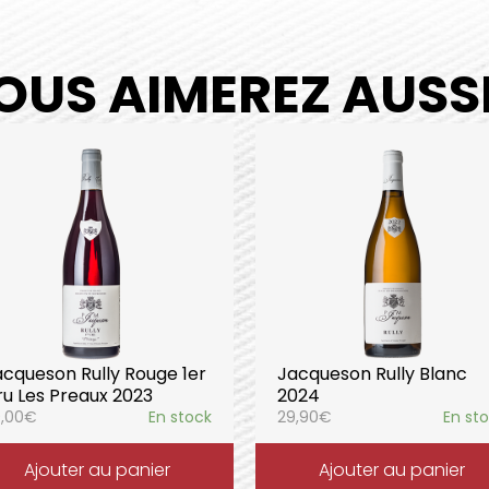
OUS AIMEREZ AUSSI.
acqueson Rully Rouge 1er
Jacqueson Rully Blanc
ru Les Preaux 2023
2024
,00
€
En stock
29,90
€
En st
Ajouter au panier
Ajouter au panier