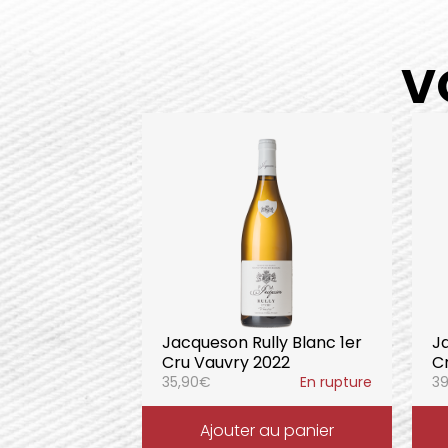
V
Jacqueson Rully Blanc 1er
J
Cru Vauvry 2022
C
35,90
€
En rupture
39
Ajouter au panier