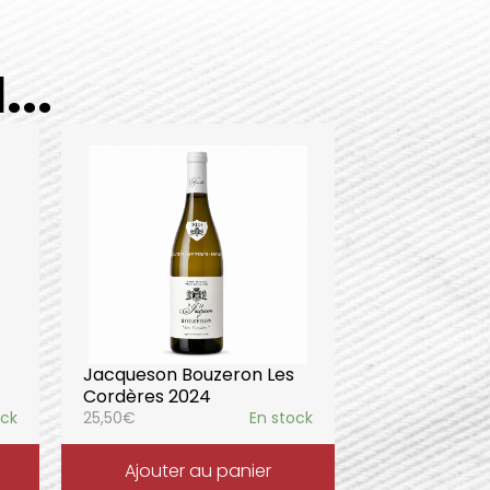
..
Jacqueson Bouzeron Les
Cordères 2024
ock
25,50
€
En stock
Ajouter au panier