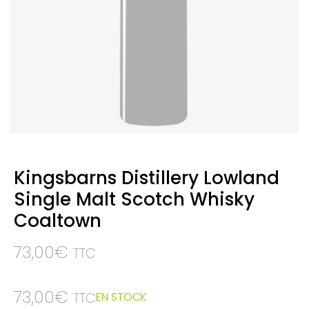
Kingsbarns Distillery Lowland
Single Malt Scotch Whisky
Coaltown
73,00
€
TTC
73,00
€
EN STOCK
TTC