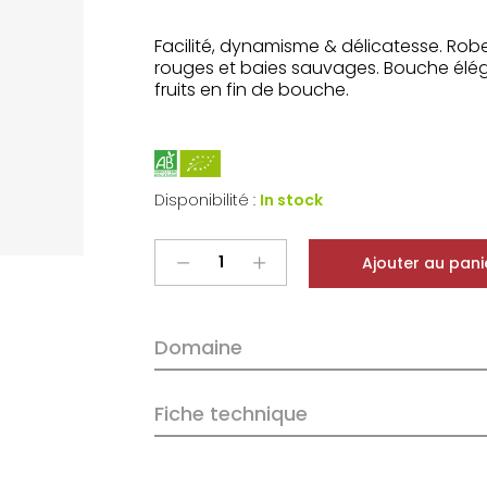
Facilité, dynamisme & délicatesse. Robe 
rouges et baies sauvages. Bouche éléga
fruits en fin de bouche.
Disponibilité :
In stock
La
Ajouter au pani
Ferme
Saint
Martin
Domaine
Ventoux
La
Gérine
Fiche technique
2023
quantity