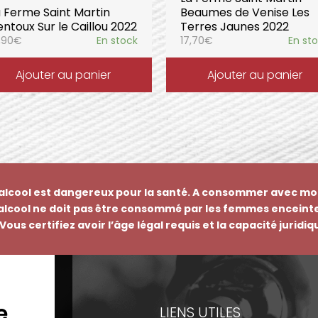
a Ferme Saint Martin
Beaumes de Venise Les
ntoux Sur le Caillou 2022
Terres Jaunes 2022
,90
€
En stock
17,70
€
En st
Ajouter au panier
Ajouter au panier
’alcool est dangereux pour la santé. A consommer avec mo
’alcool ne doit pas être consommé par les femmes enceinte
Vous certifiez avoir l’âge légal requis et la capacité juridi
e
EMENTS
LIENS UTILES