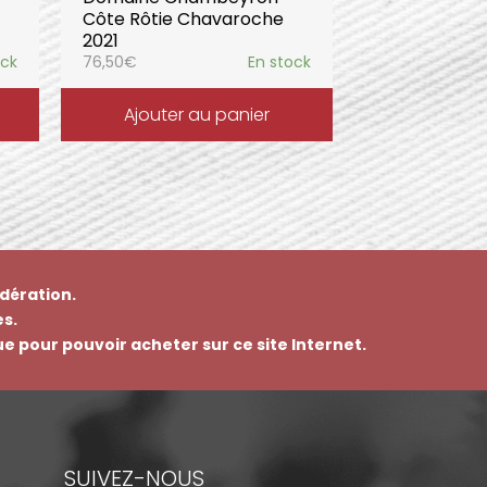
Côte Rôtie Chavaroche
2021
ock
76,50
€
En stock
Ajouter au panier
dération.
s.
que pour pouvoir acheter sur ce site Internet.
SUIVEZ-NOUS