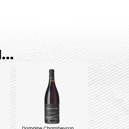
..
Domaine Chambeyron