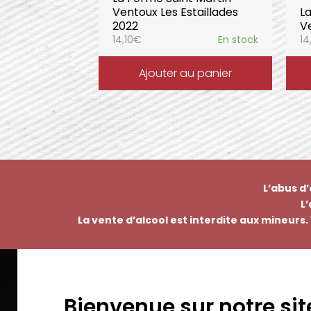
Ventoux Les Estaillades
L
2022
Ve
14,10
€
En stock
14
Ajouter au panier
L’abus d
L
La vente d’alcool est interdite aux mineurs. 
Bienvenue sur notre sit
EMMANUEL NASTI
PAI