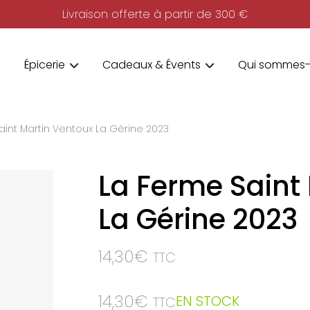
Livraison offerte à partir de 300 €
Épicerie
Cadeaux & Évents
Qui sommes-
aint Martin Ventoux La Gérine 2023
La Ferme Saint
La Gérine 2023
14,30
€
TTC
14,30
€
EN STOCK
TTC