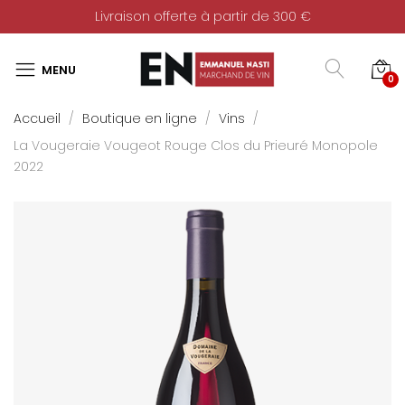
Livraison offerte à partir de 300 €
0
Accueil
Boutique en ligne
Vins
La Vougeraie Vougeot Rouge Clos du Prieuré Monopole
2022