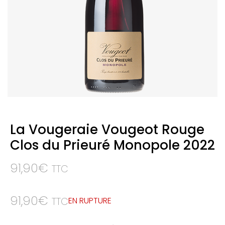
La Vougeraie Vougeot Rouge
Clos du Prieuré Monopole 2022
91,90
€
TTC
91,90
€
EN RUPTURE
TTC