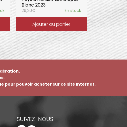
Blanc 2023
ock
26,20
€
En stock
Ajouter au panier
dération.
s.
que pour pouvoir acheter sur ce site Internet.
SUIVEZ-NOUS