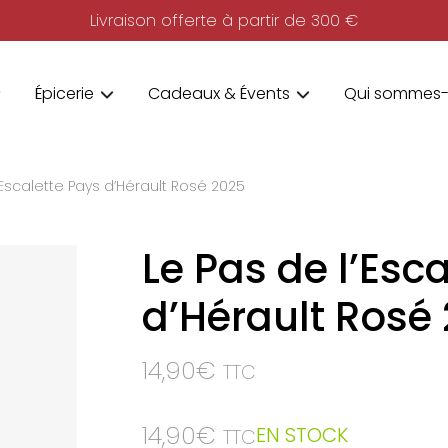
Livraison offerte à partir de 300 €
Épicerie
Cadeaux & Évents
Qui sommes-
’Escalette Pays d’Hérault Rosé 2025
Le Pas de l’Esc
d’Hérault Rosé
14,90
€
TTC
14,90
€
EN STOCK
TTC