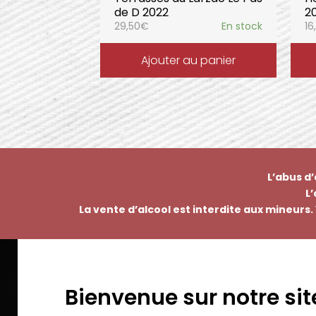
de D 2022
2
29,50
€
En stock
16
Ajouter au panier
L’abus d
L
La vente d’alcool est interdite aux mineurs. 
Bienvenue sur notre sit
EMMANUEL NASTI
PAI