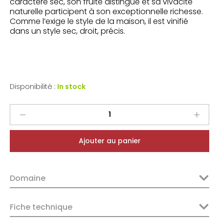
caractère sec, son fruité distingué et sa vivacité
naturelle participent à son exceptionnelle richesse.
Comme l’exige le style de la maison, il est vinifié
dans un style sec, droit, précis.
Disponibilité :
In stock
Maison
Trimbach
Riesling
Ajouter au panier
Réserve
2022
quantity
Domaine
Fiche technique