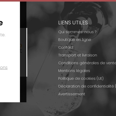
e
EMENTS
LIENS UTILES
Qui sommes-nous ?
te.
Boutique en ligne
Contact
Transport et livraison
Conditions générales de vent
ions
Mentions légales
Politique de cookies (UE)
Déclaration de confidentialité 
Avertissement