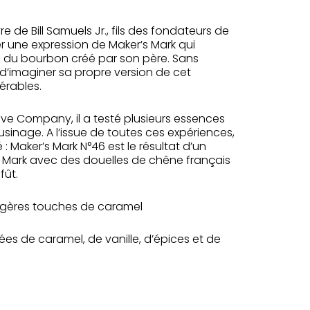
e de Bill Samuels Jr., fils des fondateurs de
réer une expression de Maker’s Mark qui
es du bourbon créé par son père. Sans
é d’imaginer sa propre version de cet
érables.
ve Company, il a testé plusieurs essences
sinage. A l’issue de toutes ces expériences,
 Maker’s Mark N°46 est le résultat d’un
s Mark avec des douelles de chêne français
fût.
légères touches de caramel
s de caramel, de vanille, d’épices et de