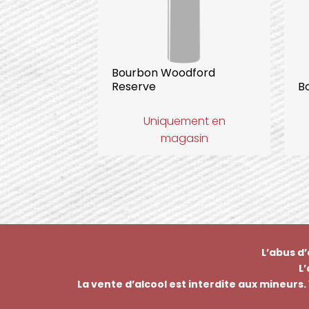
Bourbon Woodford
Reserve
Bo
Uniquement en
magasin
L’abus d
L
La vente d’alcool est interdite aux mineurs. 