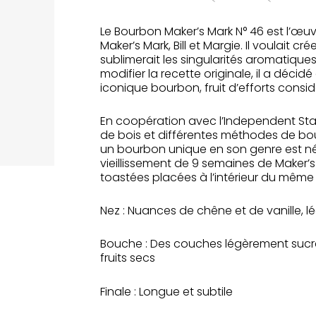
Le Bourbon Maker’s Mark N° 46 est l’œuvr
Maker’s Mark, Bill et Margie. Il voulait c
sublimerait les singularités aromatiqu
modifier la recette originale, il a décid
iconique bourbon, fruit d’efforts consid
En coopération avec l’Independent Sta
de bois et différentes méthodes de bou
un bourbon unique en son genre est né :
vieillissement de 9 semaines de Maker’
toastées placées à l’intérieur du même 
Nez :
Nuances de chêne et de vanille, 
Bouche :
Des couches légèrement sucrée
fruits secs
Finale :
Longue et subtile