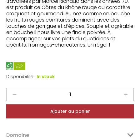
travaillées par Marcel Richaud dans les années 70,
est produit ce Côtes du Rhône rouge au caractère
croquant et gourmand. Au nez comme en bouche
les fruits rouges confiturés dominent avec des
touches de garrigue et d’épices. Souple et agréable
en bouche il nous livre une finale poivrée. À
accompagner sur vos plats du quotidiens et
apéritifs, fromages-charcuteries. Un régal !
Disponibilité :
In stock
Marcel
Richaud
Côtes
Ajouter au panier
du
Rhône
Terres
Domaine
d'Aigle