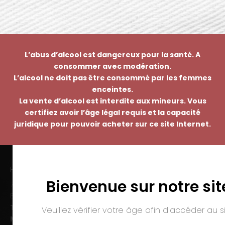
L’abus d’alcool est dangereux pour la santé. A
consommer avec modération.
L’alcool ne doit pas être consommé par les femmes
enceintes.
La vente d’alcool est interdite aux mineurs. Vous
certifiez avoir l’âge légal requis et la capacité
juridique pour pouvoir acheter sur ce site Internet.
EMMANUEL NASTI
Bienvenue sur notre sit
7 avenue Pierre Pflimlin – ZAC Espale
BP 20055 – 68391 SAUSHEIM Cedex
Tél. :
03 89 46 50 35
Veuillez vérifier votre âge afin d'accéder au si
Mail :
contact@nasti.vin