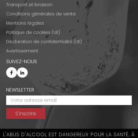
Transport et livraison
Conditions générales de vente
Mentions légales
Politique de cookies (UE)
Déclaration de confidentialité (UE)
Avertissement
SUIVEZ-NOUS
NEWSLETTER
Tous droits réservés © Emmanuel Nasti 2026
L'ABUS D'ALCOOL EST DANGEREUX POUR LA SANTÉ, À