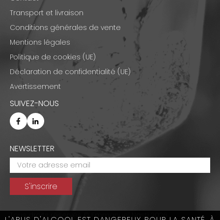
Transport et livraison
Conditions générales de vente
Mentions légales
Politique de cookies (UE)
Déclaration de confidentialité (UE)
Avertissement
SUIVEZ-NOUS
NEWSLETTER
Tous droits réservés © Emmanuel Nasti 2026
L'ABUS D'ALCOOL EST DANGEREUX POUR LA SANTÉ, À