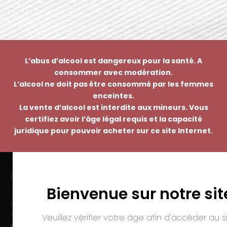
L’abus d’alcool est dangereux pour la santé. A
consommer avec modération.
L’alcool ne doit pas être consommé par les femmes
enceintes.
La vente d’alcool est interdite aux mineurs. Vous
certifiez avoir l’âge légal requis et la capacité
juridique pour pouvoir acheter sur ce site Internet.
EMMANUEL NASTI
Bienvenue sur notre sit
7 avenue Pierre Pflimlin – ZAC Espale
BP 20055 – 68391 SAUSHEIM Cedex
Tél. :
03 89 46 50 35
Veuillez vérifier votre âge afin d'accéder au si
Mail :
contact@nasti.vin