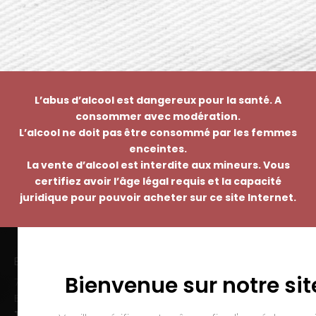
L’abus d’alcool est dangereux pour la santé. A
consommer avec modération.
L’alcool ne doit pas être consommé par les femmes
enceintes.
La vente d’alcool est interdite aux mineurs. Vous
certifiez avoir l’âge légal requis et la capacité
juridique pour pouvoir acheter sur ce site Internet.
EMMANUEL NASTI
Bienvenue sur notre sit
7 avenue Pierre Pflimlin – ZAC Espale
BP 20055 – 68391 SAUSHEIM Cedex
Tél. :
03 89 46 50 35