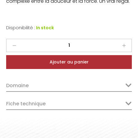
complexe entre la douceur et la force. Un vrai régal.
Disponibilité :
In stock
Parcé
Frères
Banyuls
Ajouter au panier
Rimage
2024
quantity
Domaine
Fiche technique