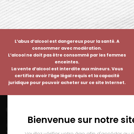
L’abus d’alcool est dangereux pour la santé. A
consommer avec modération.
L’alcool ne doit pas être consommé par les femmes
enceintes.
La vente d’alcool est interdite aux mineurs. Vous
certifiez avoir l’âge légal requis et la capacité
juridique pour pouvoir acheter sur ce site Internet.
EMMANUEL NASTI
Bienvenue sur notre sit
7 avenue Pierre Pflimlin – ZAC Espale
BP 20055 – 68391 SAUSHEIM Cedex
Tél. :
03 89 46 50 35
Veuillez vérifier votre âge afin d'accéder au si