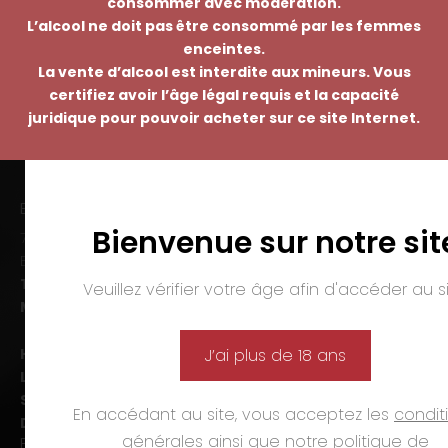
consommer avec modération.
L’alcool ne doit pas être consommé par les femmes
enceintes.
La vente d’alcool est interdite aux mineurs. Vous
certifiez avoir l’âge légal requis et la capacité
juridique pour pouvoir acheter sur ce site Internet.
EMMANUEL NASTI
Bienvenue sur notre sit
7 avenue Pierre Pflimlin – ZAC Espale
BP 20055 – 68391 SAUSHEIM Cedex
Tél. :
03 89 46 50 35
Veuillez vérifier votre âge afin d'accéder au si
Mail :
contact@nasti.vin
Horaires d’ouverture :
J’ai plus de 18 ans
Lun-ven. :
09h00-12h00 et 14h00-19h00
Sam. :
09h00-12h00 et 14h00-18h00
En accédant au site, vous acceptez les
condit
Dim. et jours fériés :
fermé
générales
ainsi que notre
politique de
PAIEMENTS