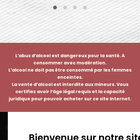
L’abus d’alcool est dangereux pour la santé. A
consommer avec modération.
L’alcool ne doit pas être consommé par les femmes
enceintes.
La vente d’alcool est interdite aux mineurs. Vous
certifiez avoir l’âge légal requis et la capacité
juridique pour pouvoir acheter sur ce site Internet.
EMMANUEL NASTI
Bienvenue sur notre sit
7 avenue Pierre Pflimlin – ZAC Espale