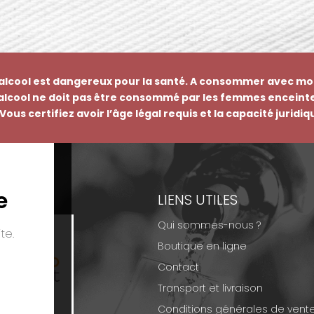
’alcool est dangereux pour la santé. A consommer avec mo
’alcool ne doit pas être consommé par les femmes enceinte
Vous certifiez avoir l’âge légal requis et la capacité juridi
e
EMENTS
LIENS UTILES
Qui sommes-nous ?
te.
Boutique en ligne
Contact
Transport et livraison
Conditions générales de vent