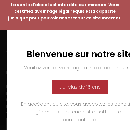
La vente d’alcool est interdite aux mineurs. Vous
certifiez avoir l’âge légal requis et la capacité
juridique pour pouvoir acheter sur ce site Internet.
EMMANUEL NASTI
Bienvenue sur notre sit
7 avenue Pierre Pflimlin – ZAC Espale
BP 20055 – 68391 SAUSHEIM Cedex
Tél. :
03 89 46 50 35
Veuillez vérifier votre âge afin d'accéder au si
Mail :
contact@nasti.vin
Horaires d’ouverture :
J’ai plus de 18 ans
Lun-ven. :
09h00-12h00 et 14h00-19h00
Sam. :
09h00-12h00 et 14h00-18h00
En accédant au site, vous acceptez les
condit
Dim. et jours fériés :
fermé
générales
ainsi que notre
politique de
PAIEMENTS
confidentialité
.