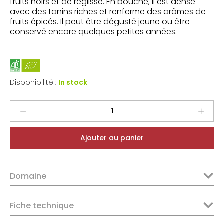
fruits noirs et de réglisse. En bouche, il est dense
avec des tanins riches et renferme des arômes de
fruits épicés. Il peut être dégusté jeune ou être
conservé encore quelques petites années.
Disponibilité :
In stock
Rimauresq
Côtes
de
Ajouter au panier
Provence
Rouge
Cru
Domaine
Classé
2022
quantity
Fiche technique