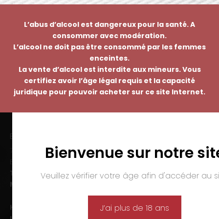
L’abus d’alcool est dangereux pour la santé. A
consommer avec modération.
L’alcool ne doit pas être consommé par les femmes
enceintes.
La vente d’alcool est interdite aux mineurs. Vous
certifiez avoir l’âge légal requis et la capacité
juridique pour pouvoir acheter sur ce site Internet.
EMMANUEL NASTI
Bienvenue sur notre sit
7 avenue Pierre Pflimlin – ZAC Espale
BP 20055 – 68391 SAUSHEIM Cedex
Tél. :
03 89 46 50 35
Veuillez vérifier votre âge afin d'accéder au si
Mail :
contact@nasti.vin
Horaires d’ouverture :
J’ai plus de 18 ans
Lun-ven. :
09h00-12h00 et 14h00-19h00