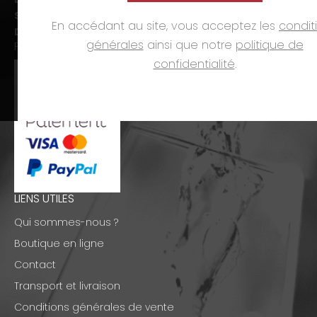
Sam. :
09h00-12h00 et 14h00-18h00
En accédant au site, vous acceptez les
condit
Dim. et jours fériés :
fermé
générales
ainsi que notre
politique de
PAIEMENTS
confidentialité
.
LIENS UTILES
Qui sommes-nous ?
Boutique en ligne
Contact
Transport et livraison
Conditions générales de vente