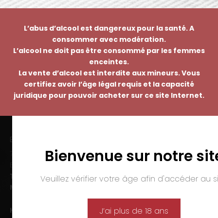
L’abus d’alcool est dangereux pour la santé. A
consommer avec modération.
L’alcool ne doit pas être consommé par les femmes
enceintes.
La vente d’alcool est interdite aux mineurs. Vous
certifiez avoir l’âge légal requis et la capacité
juridique pour pouvoir acheter sur ce site Internet.
EMMANUEL NASTI
Bienvenue sur notre sit
7 avenue Pierre Pflimlin – ZAC Espale
BP 20055 – 68391 SAUSHEIM Cedex
Tél. :
03 89 46 50 35
Veuillez vérifier votre âge afin d'accéder au si
Mail :
contact@nasti.vin
Horaires d’ouverture :
J’ai plus de 18 ans