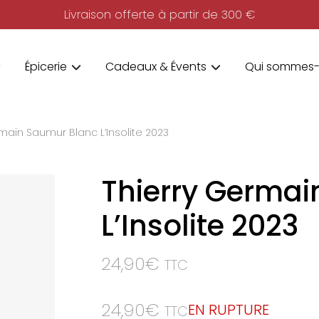
Livraison offerte à partir de 300 €
Épicerie
Cadeaux & Évents
Qui sommes-
main Saumur Blanc L’Insolite 2023
Thierry Germai
L’Insolite 2023
24,90
€
TTC
24,90
€
EN RUPTURE
TTC