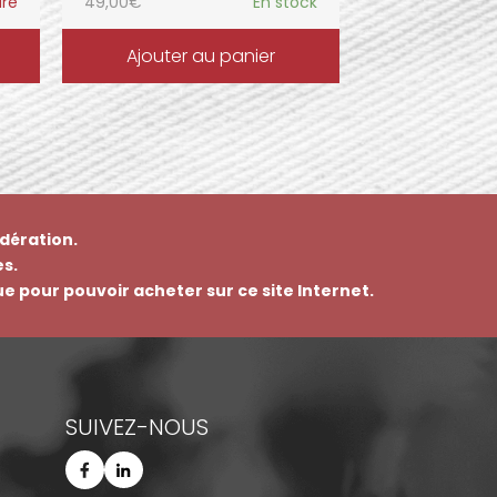
ure
49,00
€
En stock
Ajouter au panier
dération.
s.
que pour pouvoir acheter sur ce site Internet.
SUIVEZ-NOUS