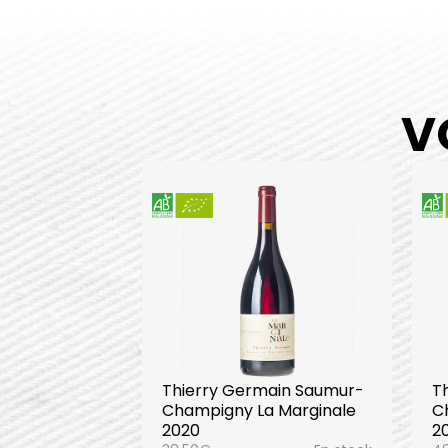
V
Thierry Germain Saumur-
T
Champigny La Marginale
C
2020
2