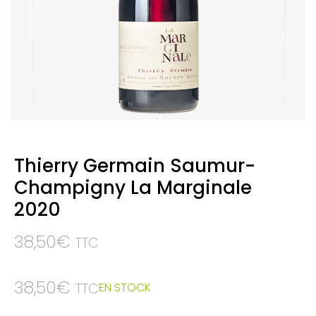
Thierry Germain Saumur-
Champigny La Marginale
2020
38,50
€
TTC
38,50
€
EN STOCK
TTC