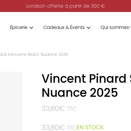
Livraison offerte à partir de 300 €
Épicerie
Cadeaux & Évents
Qui sommes-
nard Sancerre Blanc Nuance 2025
Vincent Pinard
Nuance 2025
33,80
€
TTC
33,80
€
EN STOCK
TTC