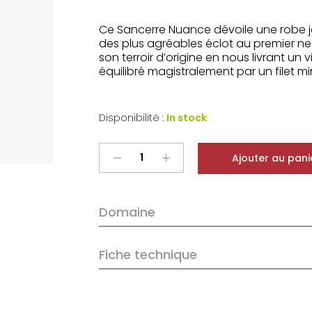
Ce Sancerre Nuance dévoile une robe jau
des plus agréables éclot au premier ne
son terroir d’origine en nous livrant u
équilibré magistralement par un filet mi
Disponibilité :
In stock
Vincent
Ajouter au pani
Pinard
Sancerre
Blanc
Domaine
Nuance
2025
quantity
Fiche technique