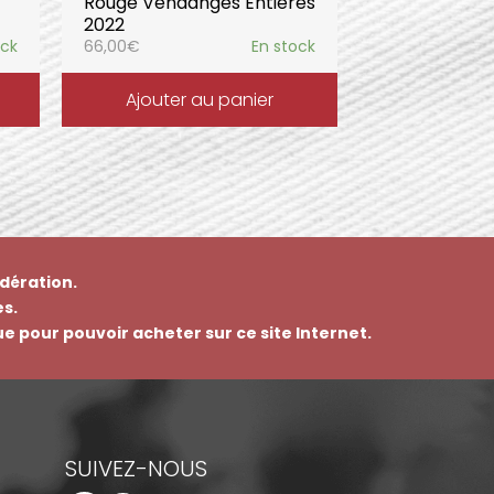
Rouge Vendanges Entières
2022
ock
66,00
€
En stock
Ajouter au panier
dération.
s.
que pour pouvoir acheter sur ce site Internet.
SUIVEZ-NOUS