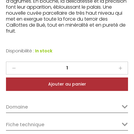
d’agrumes. En bouche, la délicatesse et la précision
font leur apparition, éblouissant le palais. Une
nouvelle cuvée parcellaire de très haut niveau qui
met en exergue toute la force du terroir des
Caillottes de Bué, tout en minéralité et en pureté de
fruit.
Disponibilité :
In stock
Vincent
Pinard
Sancerre
Ajouter au panier
Blanc
Le
Château
Domaine
2023
quantity
Fiche technique