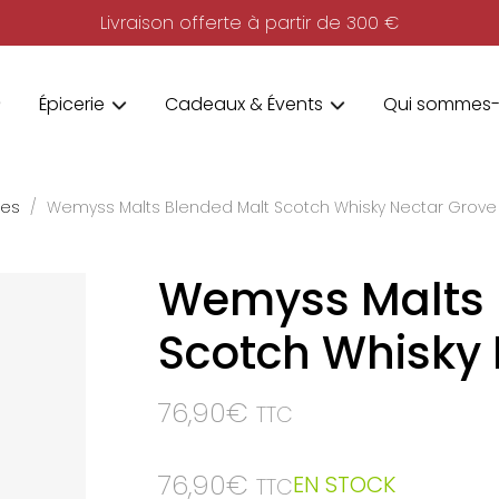
Livraison offerte à partir de 300 €
Épicerie
Cadeaux & Évents
Qui sommes-
ies
Wemyss Malts Blended Malt Scotch Whisky Nectar Grove
Wemyss Malts 
Scotch Whisky 
76,90
€
TTC
76,90
€
EN STOCK
TTC