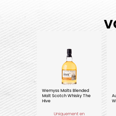
V
Wemyss Malts Blended
Malt Scotch Whisky The
A
Hive
W
Uniquement en