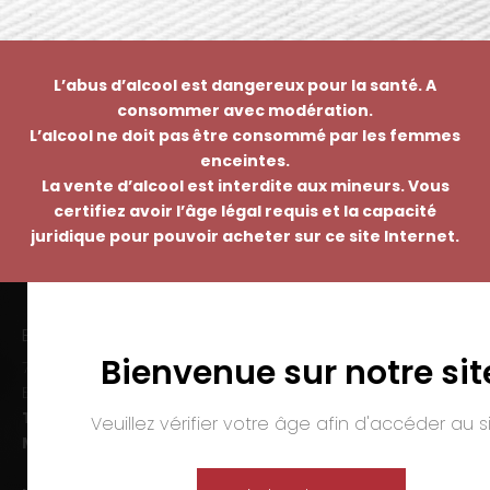
L’abus d’alcool est dangereux pour la santé. A
consommer avec modération.
L’alcool ne doit pas être consommé par les femmes
enceintes.
La vente d’alcool est interdite aux mineurs. Vous
certifiez avoir l’âge légal requis et la capacité
juridique pour pouvoir acheter sur ce site Internet.
EMMANUEL NASTI
Bienvenue sur notre sit
7 avenue Pierre Pflimlin – ZAC Espale
BP 20055 – 68391 SAUSHEIM Cedex
Tél. :
03 89 46 50 35
Veuillez vérifier votre âge afin d'accéder au si
Mail :
contact@nasti.vin