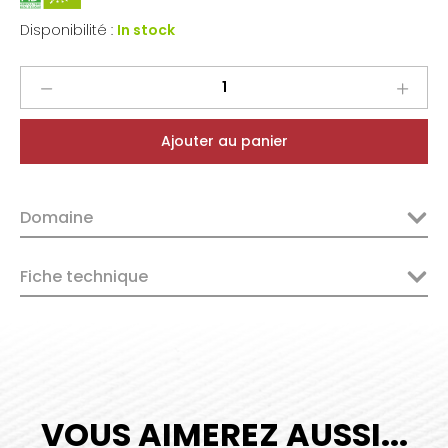
Disponibilité :
In stock
Zind-
Humbrecht
Pinot
Ajouter au panier
Gris
Grand
Cru
Domaine
Rangen
De
Thann
Fiche technique
Clos
Saint-
Urbain
2021
quantity
VOUS AIMEREZ AUSSI...