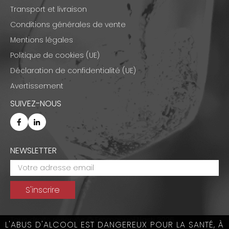
Transport et livraison
Conditions générales de vente
Mentions légales
Politique de cookies (UE)
Déclaration de confidentialité (UE)
Avertissement
SUIVEZ-NOUS
NEWSLETTER
Tous droits réservés © Emmanuel Nasti 2026
L'ABUS D'ALCOOL EST DANGEREUX POUR LA SANTÉ, À