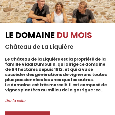
LE DOMAINE
DU MOIS
Château de La Liquière
Le Château de la Liquière est la propriété de la
famille Vidal Dumoulin, qui dirige ce domaine
de 64 hectares depuis 1912, et qui a vu se
succéder des générations de vignerons toutes
plus passionnées les unes que les autres.
Le domaine est très morcelé. Il est composé de
vignes plantées au milieu de la garrigue : ce
sont plus de 70 parcelles qui sont disséminées
entre les villages d’Autignac, Caussiniojouls,
Lire la suite
Cabrerolles et Faugères, au nord de l’aire de
l’Appellation. La grande majorité des parcelles,