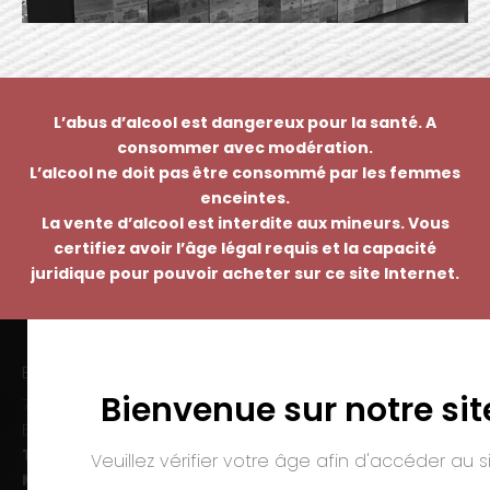
L’abus d’alcool est dangereux pour la santé. A
consommer avec modération.
L’alcool ne doit pas être consommé par les femmes
enceintes.
La vente d’alcool est interdite aux mineurs. Vous
certifiez avoir l’âge légal requis et la capacité
juridique pour pouvoir acheter sur ce site Internet.
EMMANUEL NASTI
Bienvenue sur notre sit
7 avenue Pierre Pflimlin – ZAC Espale
BP 20055 – 68391 SAUSHEIM Cedex
Tél. :
03 89 46 50 35
Veuillez vérifier votre âge afin d'accéder au si
Mail :
contact@nasti.vin