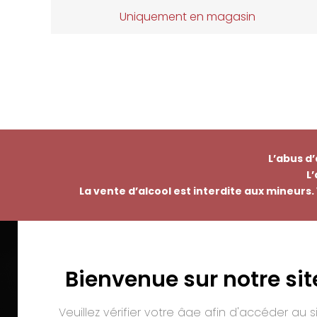
Uniquement en magasin
L’abus d
L
La vente d’alcool est interdite aux mineurs. 
Bienvenue sur notre sit
EMMANUEL NASTI
PAI
7 avenue Pierre Pflimlin – ZAC Espale
Veuillez vérifier votre âge afin d'accéder au si