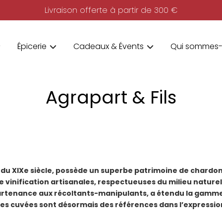
Livraison offerte à partir de 300 €
Épicerie
Cadeaux & Évents
Qui sommes-
Agrapart & Fils
fin du XIXe siècle, possède un superbe patrimoine de chard
e vinification artisanales, respectueuses du milieu nature
artenance aux récoltants-manipulants, a étendu la gamme 
les cuvées sont désormais des références dans l’expressi